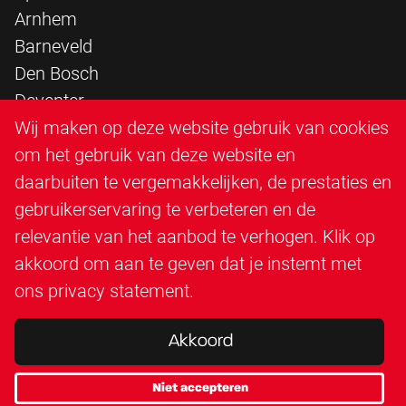
Arnhem
Barneveld
Den Bosch
Deventer
Epe
Wij maken op deze website gebruik van cookies
Sittard
om het gebruik van deze website en
Triangle Infra
daarbuiten te vergemakkelijken, de prestaties en
Triangle Steigerbouw
gebruikerservaring te verbeteren en de
Utrecht
relevantie van het aanbod te verhogen. Klik op
Veenendaal
akkoord om aan te geven dat je instemt met
Zutphen
ons
privacy statement
.
Akkoord
Niet accepteren