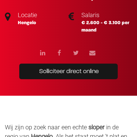
Locatie
Salaris
Hengelo
€ 2.600 - € 3.100 per
maand
Solliciteer direct online
Wij zijn op zoek naar een echte
sloper
in de
regio van
Hengelo.
Als het staat moet 't plat en