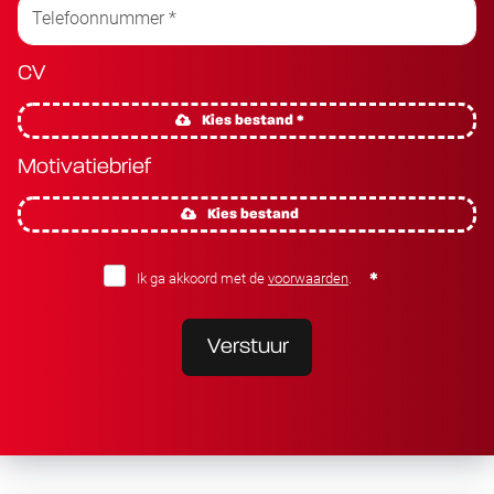
CV
Kies bestand *
Motivatiebrief
Kies bestand
Ik ga akkoord met de
voorwaarden
.
Verstuur