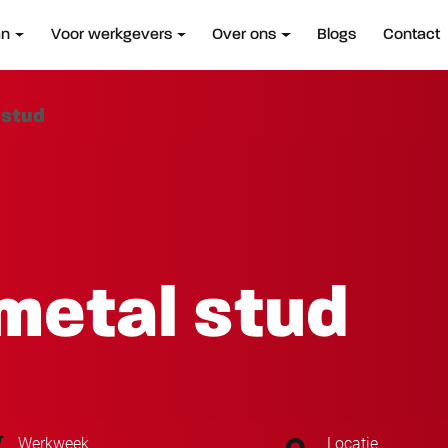
an
Voor werkgevers
Over ons
Blogs
Contact
 stud
metal stud
Werkweek
Locatie