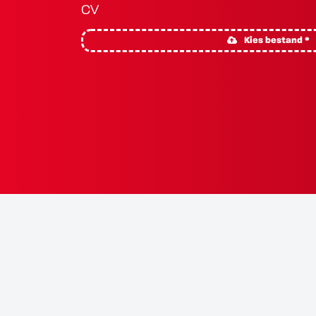
CV
Kies bestand *