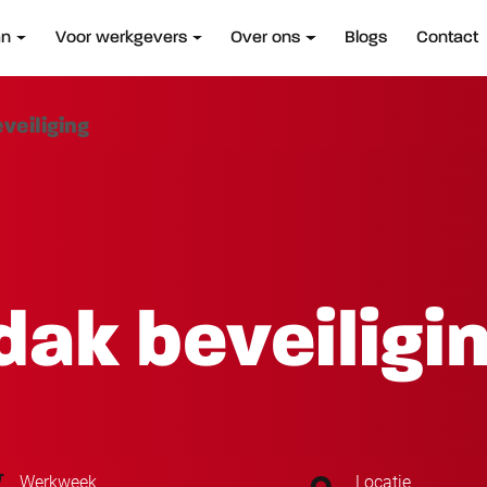
an
Voor werkgevers
Over ons
Blogs
Contact
veiliging
ak beveiligi
Werkweek
Locatie