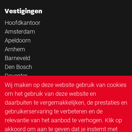
Vestigingen
Hoofdkantoor
Amsterdam
Apeldoorn
Arnhem
Barneveld
Den Bosch
Deventer
Epe
Wij maken op deze website gebruik van cookies
Sittard
om het gebruik van deze website en
Triangle Infra
daarbuiten te vergemakkelijken, de prestaties en
Triangle Steigerbouw
gebruikerservaring te verbeteren en de
Utrecht
relevantie van het aanbod te verhogen. Klik op
Veenendaal
akkoord om aan te geven dat je instemt met