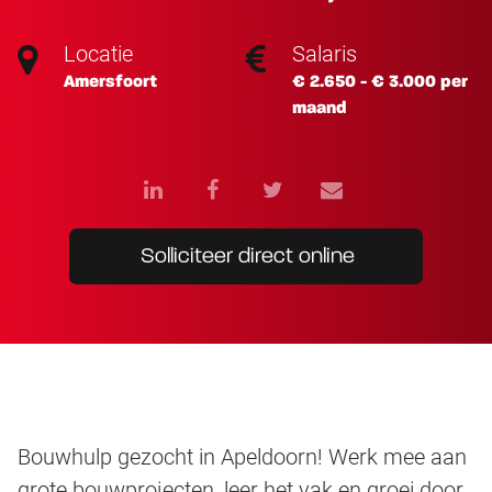
Locatie
Salaris
Amersfoort
€ 2.650 - € 3.000 per
maand
Solliciteer direct online
Bouwhulp gezocht in Apeldoorn! Werk mee aan
grote bouwprojecten, leer het vak en groei door