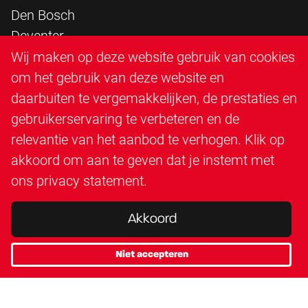
Den Bosch
Deventer
Epe
Wij maken op deze website gebruik van cookies
Sittard
om het gebruik van deze website en
Triangle Infra
daarbuiten te vergemakkelijken, de prestaties en
Triangle Steigerbouw
gebruikerservaring te verbeteren en de
Utrecht
relevantie van het aanbod te verhogen. Klik op
Veenendaal
akkoord om aan te geven dat je instemt met
Zutphen
ons
privacy statement
.
Akkoord
Niet accepteren