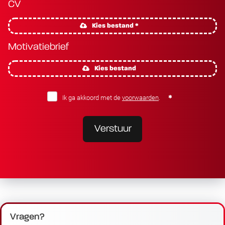
CV
Kies bestand *
Motivatiebrief
Kies bestand
Ik ga akkoord met de
voorwaarden
.
Verstuur
Vragen?