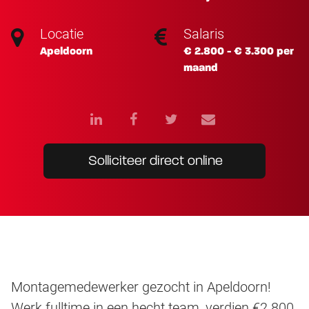
Locatie
Salaris
Apeldoorn
€ 2.800 - € 3.300 per
maand
Solliciteer direct online
Montagemedewerker gezocht in Apeldoorn!
Werk fulltime in een hecht team, verdien €2.800