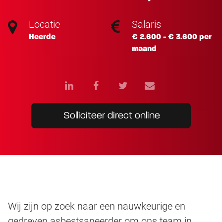
Locatie
Salaris
Heerde
€ 2.600 - € 3.600 per
maand
Solliciteer direct online
Wij zijn op zoek naar een nauwkeurige en
gedreven asbestsaneerder om ons team in