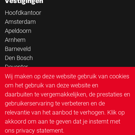
Vestigingen
Hoofdkantoor
Amsterdam
Apeldoorn
Arnhem
Barneveld
Den Bosch
Deventer
Epe
Wij maken op deze website gebruik van cookies
Sittard
om het gebruik van deze website en
Triangle Infra
daarbuiten te vergemakkelijken, de prestaties en
Triangle Steigerbouw
gebruikerservaring te verbeteren en de
Utrecht
relevantie van het aanbod te verhogen. Klik op
Veenendaal
akkoord om aan te geven dat je instemt met
Zutphen
ons
privacy statement
.