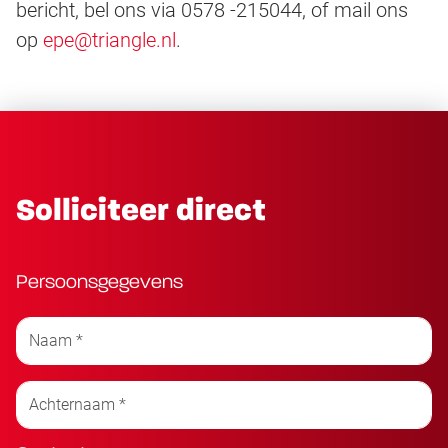
bericht, bel ons via 0578 -215044, of mail ons
op
epe@triangle.nl
.
Solliciteer direct
Persoonsgegevens