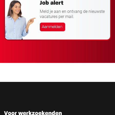
Job alert
Meld je aan en ontvang de nieuwste
vacatures per mail.
Aanmelden
Voor werkzoekenden