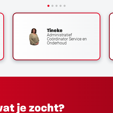
zeldzaam.
Dominika
Magazijnmedewerker
at je zocht?