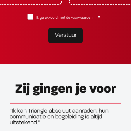
Ik ga akkoord met de
voorwaarden
.
Verstuur
Zij gingen je voor
Je maakt een goede keuze door voor
Triangle te komen werken! Ze zorgen voor
hun mensen, passen het werk aan op jouw
situatie en nemen veel stress weg. Dat is