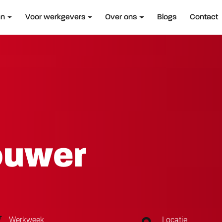
an
Voor werkgevers
Over ons
Blogs
Contact
ouwer
Werkweek
Locatie