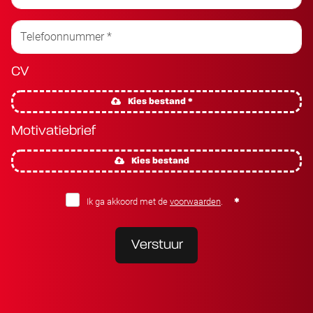
CV
Kies bestand *
Motivatiebrief
Kies bestand
Ik ga akkoord met de
voorwaarden
.
Verstuur