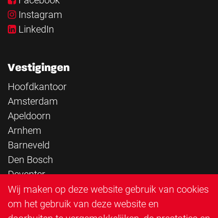
Facebook
Instagram
LinkedIn
Vestigingen
Hoofdkantoor
Amsterdam
Apeldoorn
Arnhem
Barneveld
Den Bosch
Deventer
Epe
Wij maken op deze website gebruik van cookies
Sittard
om het gebruik van deze website en