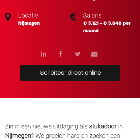
Locatie
Salaris
Nijmegen
€ 3.121 - € 3.840 per
maand
Solliciteer direct online
Zin in een nieuwe uitdaging als
stukadoor
in
Nijmegen
? We groeien hard en zoeken een