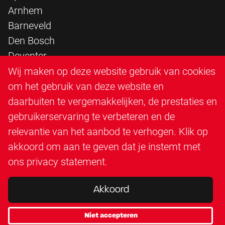
Arnhem
Barneveld
Den Bosch
Deventer
Epe
Wij maken op deze website gebruik van cookies
Sittard
om het gebruik van deze website en
Triangle Infra
daarbuiten te vergemakkelijken, de prestaties en
Triangle Steigerbouw
gebruikerservaring te verbeteren en de
Utrecht
relevantie van het aanbod te verhogen. Klik op
Veenendaal
akkoord om aan te geven dat je instemt met
Zutphen
ons
privacy statement
.
Akkoord
Niet accepteren