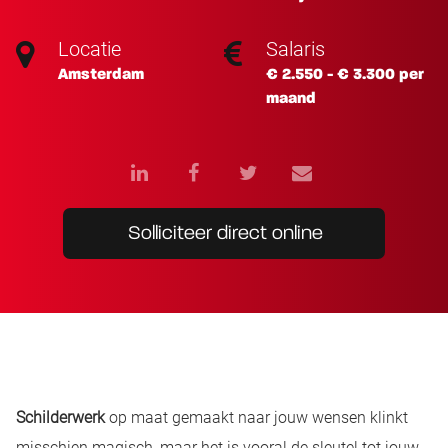
Locatie
Salaris
Amsterdam
€ 2.550 - € 3.300 per
maand
Solliciteer direct online
Schilderwerk
op maat gemaakt naar jouw wensen klinkt
misschien magisch, maar het is vooral de sleutel tot jouw