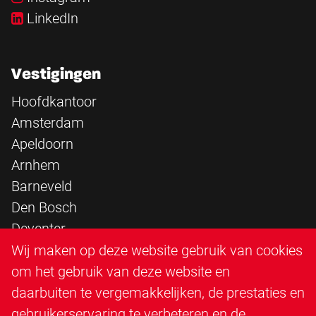
LinkedIn
Vestigingen
Hoofdkantoor
Amsterdam
Apeldoorn
Arnhem
Barneveld
Den Bosch
Deventer
Epe
Wij maken op deze website gebruik van cookies
Sittard
om het gebruik van deze website en
Triangle Infra
daarbuiten te vergemakkelijken, de prestaties en
Triangle Steigerbouw
gebruikerservaring te verbeteren en de