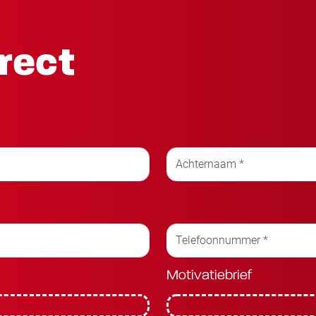
irect
Motivatiebrief