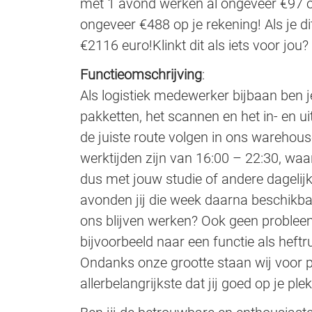
met 1 avond werken al ongeveer €97 op
ongeveer €488 op je rekening! Als je d
€2116 euro!Klinkt dit als iets voor jou
Functieomschrijving
:
Als logistiek medewerker bijbaan ben j
pakketten, het scannen en het in- en u
de juiste route volgen in ons warehous
werktijden zijn van 16:00 – 22:30, wa
dus met jouw studie of andere dagelijks
avonden jij die week daarna beschikbaar
ons blijven werken? Ook geen problee
bijvoorbeeld naar een functie als heftr
Ondanks onze grootte staan wij voor p
allerbelangrijkste dat jij goed op je ple