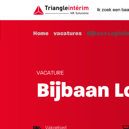
Ik zoek een ba
Home
vacatures
Bijbaan Logist
VACATURE
Bijbaan 
Vakgebied