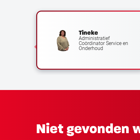
Tineke
Administratief
Coördinator Service en
er
Onderhoud
Niet gevonden w