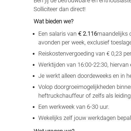
Ben jij de betrouwbare en enthousiast
Solliciteer dan direct!
Wat bieden we?
Een salaris van
€ 2.116
maandelijks o
avonden per week, exclusief toeslag
Reiskostenvergoeding van € 0,23 per
Werktijden van 16:00-22:30, hiervan 
Je werkt alleen doordeweeks en in he
Volop doorgroeimogelijkheden binne
heftruckchauffeur of zelfs als leidin
Een werkweek van 6-30 uur.
Wekelijks zelf jouw werkdagen bepa