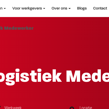
an
Voor werkgevers
Over ons
Blogs
Contact
iek Medewerker
Logistiek Med
Werkweek
Locatie