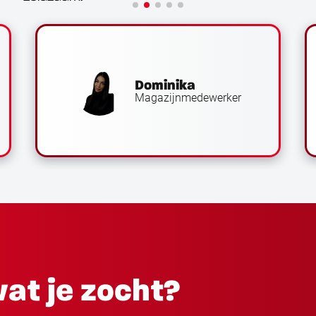
Dominika
Magazijnmedewerker
at je zocht?