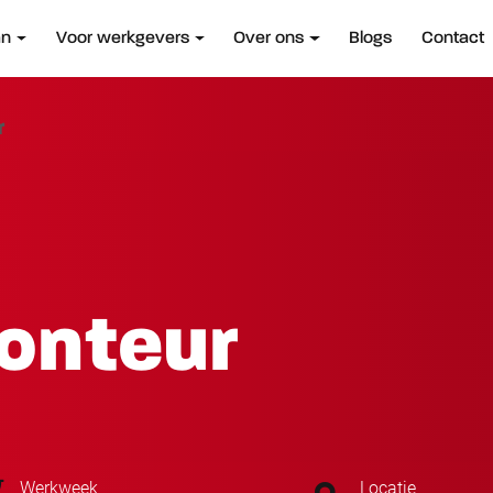
an
Voor werkgevers
Over ons
Blogs
Contact
r
onteur
Werkweek
Locatie