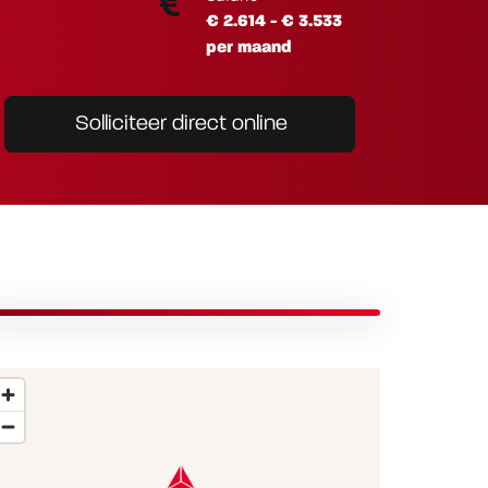
€ 2.614 - € 3.533
per maand
Solliciteer direct online