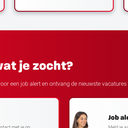
at je zocht?
n voor een job alert en ontvang de nieuwste vacatures 
Job al
ontact met je op.
Meld je a