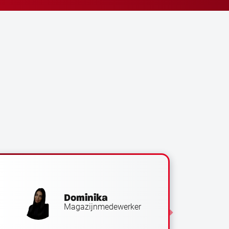
maakt een goede keuze door voor
angle te komen werken! Ze zorgen voor
 mensen, passen het werk aan op jouw
uatie en nemen veel stress weg. Dat is
dzaam.
Dominika
Magazijnmedewerker