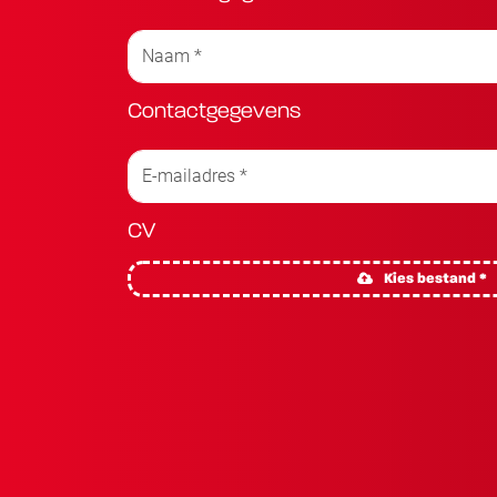
Contactgegevens
CV
Kies bestand *