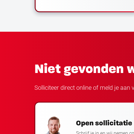
Niet gevonden w
Solliciteer direct online of meld je aa
Open sollicitatie
Schrijf je in en wij nemen c