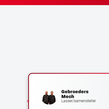
Gebroeders
IG,
Mech
Lasser/samensteller