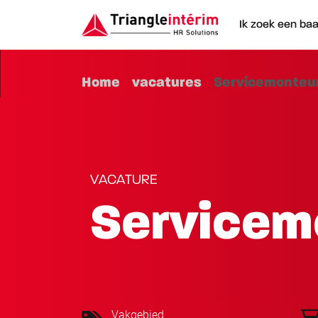
Ik zoek een ba
Home
vacatures
Servicemonteu
VACATURE
Servicem
Vakgebied