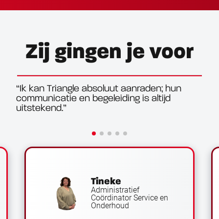
Zij gingen je voor
Je 
Tri
hun
sit
zel
Tineke
Administratief
Coördinator Service en
Onderhoud