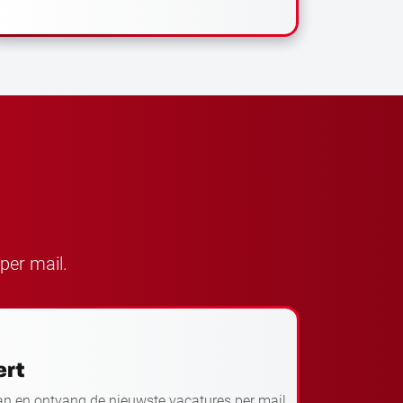
per mail.
ert
an en ontvang de nieuwste vacatures per mail.