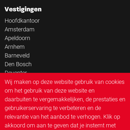
Vestigingen
Hoofdkantoor
Amsterdam
Apeldoorn
Arnhem
Barneveld
Den Bosch
Deventer
Epe
Wij maken op deze website gebruik van cookies
Sittard
om het gebruik van deze website en
Triangle Infra
daarbuiten te vergemakkelijken, de prestaties en
Triangle Steigerbouw
gebruikerservaring te verbeteren en de
Utrecht
relevantie van het aanbod te verhogen. Klik op
Veenendaal
akkoord om aan te geven dat je instemt met