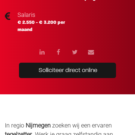
Salaris
€ 2.550 - € 3.200 per
maand
Solliciteer direct online
In regio
Nijmegen
zoeken wij een ervaren
tegelzetter
. Werk je graag zelfstandig aan