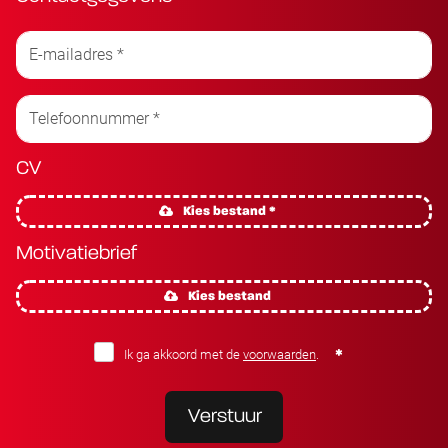
CV
Kies bestand *
Motivatiebrief
Kies bestand
Ik ga akkoord met de
voorwaarden
.
Verstuur