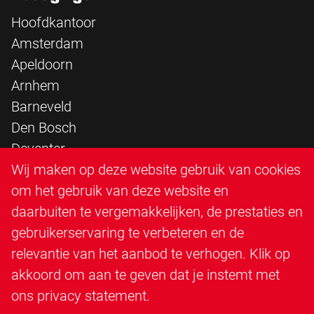
Hoofdkantoor
Amsterdam
Apeldoorn
Arnhem
Barneveld
Den Bosch
Deventer
Epe
Wij maken op deze website gebruik van cookies
Sittard
om het gebruik van deze website en
Triangle Infra
daarbuiten te vergemakkelijken, de prestaties en
Triangle Steigerbouw
gebruikerservaring te verbeteren en de
Utrecht
relevantie van het aanbod te verhogen. Klik op
Veenendaal
akkoord om aan te geven dat je instemt met
Zutphen
ons
privacy statement
.