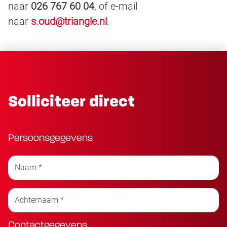
naar
026 767 60 04
, of e-mail
naar
s.oud@triangle.nl
.
Solliciteer direct
Persoonsgegevens
Contactgegevens