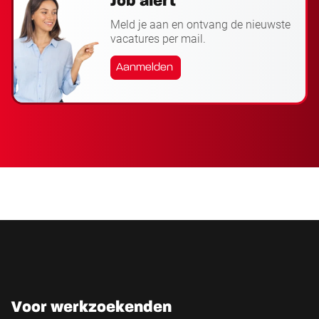
Job alert
Meld je aan en ontvang de nieuwste
vacatures per mail.
Aanmelden
Voor werkzoekenden