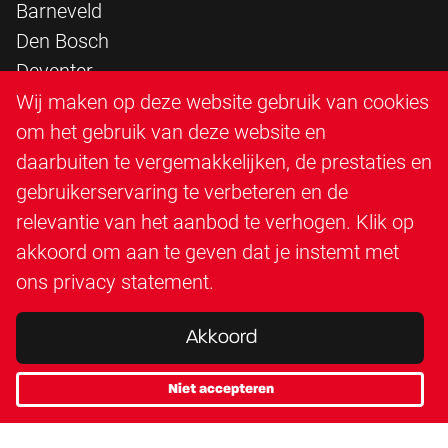
Barneveld
Den Bosch
Deventer
Epe
Wij maken op deze website gebruik van cookies
Sittard
om het gebruik van deze website en
Triangle Infra
daarbuiten te vergemakkelijken, de prestaties en
Triangle Steigerbouw
gebruikerservaring te verbeteren en de
Utrecht
relevantie van het aanbod te verhogen. Klik op
Veenendaal
akkoord om aan te geven dat je instemt met
Zutphen
ons
privacy statement
.
Akkoord
Niet accepteren