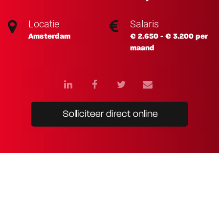
Locatie
Salaris
Amsterdam
€ 2.650 - € 3.200 per
maand
Solliciteer direct online